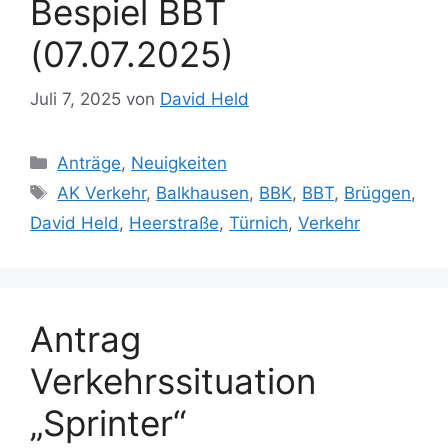
Bespiel BBT
(07.07.2025)
Juli 7, 2025
von
David Held
Kategorien
Anträge
,
Neuigkeiten
Schlagwörter
AK Verkehr
,
Balkhausen
,
BBK
,
BBT
,
Brüggen
,
David Held
,
Heerstraße
,
Türnich
,
Verkehr
Antrag
Verkehrssituation
„Sprinter“