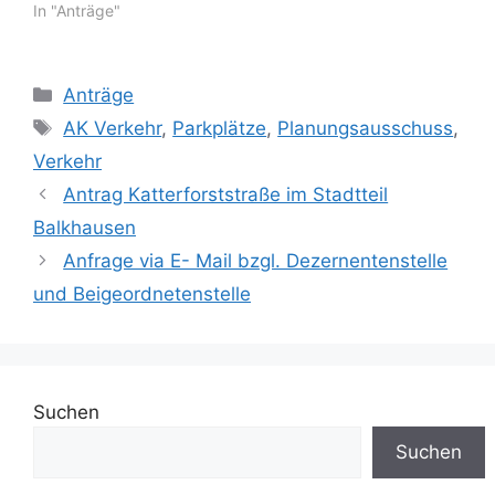
In "Anträge"
der aktuellen
Geschäftsordnung für
den Rat und die
Ausschüsse der Stadt
Kategorien
Anträge
Kerpen steht:…
Schlagwörter
AK Verkehr
,
Parkplätze
,
Planungsausschuss
,
Verkehr
Antrag Katterforststraße im Stadtteil
Balkhausen
Anfrage via E- Mail bzgl. Dezernentenstelle
und Beigeordnetenstelle
Suchen
Suchen