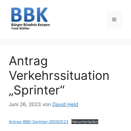
Zum
Inhalt
springen
Menü
Antrag
Verkehrssituation
„Sprinter“
Juni 26, 2023
von
David Held
Antrag-BBK-Sprinter-26062023
Herunterladen