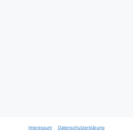
Standardmäßig stark, Bruderschaft!
Ihr
David Schimanda
(Geschäftsführer Bürger Bündnis Kerpen)
#kerpen
#brüggen
#bürgerbündniskerpen
#bürgerkönig
#schützenbruderschaft
#StHubertus
#tradition
#dorfpokalschießen
#Glückwunsch
St. Hubertus Schützenbruderschaft
Brüggen/Erft 1849
David Held
Photo
Auf Facebook anzeigen
·
Teilen
Impressum
Datenschutzerklärung