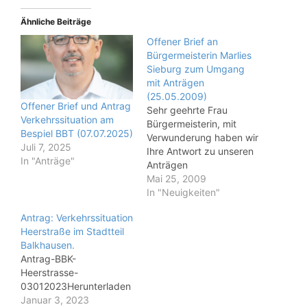
Ähnliche Beiträge
Offener Brief an
Bürgermeisterin Marlies
Sieburg zum Umgang
mit Anträgen
(25.05.2009)
Offener Brief und Antrag
Sehr geehrte Frau
Verkehrssituation am
Bürgermeisterin, mit
Bespiel BBT (07.07.2025)
Verwunderung haben wir
Juli 7, 2025
Ihre Antwort zu unseren
In "Anträge"
Anträgen
Geschwindigkeitsmessg
Mai 25, 2009
erät
In "Neuigkeiten"
Erfahrungsaustausch mit
Antrag: Verkehrssituation
Erftstadt zum Thema
Heerstraße im Stadtteil
LKW Verkehr in den
Balkhausen.
Ortsdurchfahrten
Antrag-BBK-
Brüggen, Balkhausen,
Heerstrasse-
Türnich aus dem April
03012023Herunterladen
diesen Jahres
Januar 3, 2023
aufgenommen. In § 3 (1)