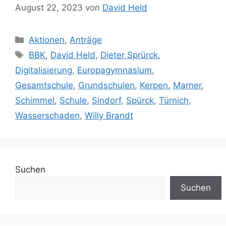
August 22, 2023
von
David Held
Kategorien
Aktionen
,
Anträge
Schlagwörter
BBK
,
David Held
,
Dieter Sprürck
,
Digitalisierung
,
Europagymnasium
,
Gesamtschule
,
Grundschulen
,
Kerpen
,
Marner
,
Schimmel
,
Schule
,
Sindorf
,
Spürck
,
Türnich
,
Wasserschaden
,
Willy Brandt
Suchen
Suchen