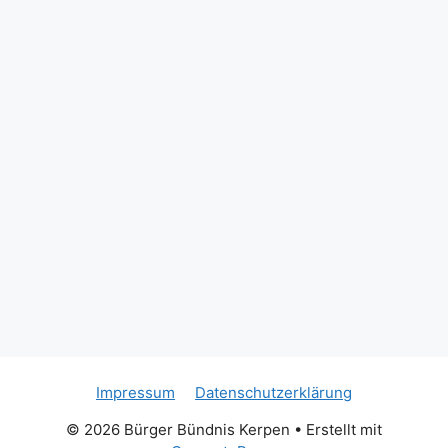
Ihr
David Schimanda
(Geschäftsführer Bürger Bündnis Kerpen)
#kerpen
#brüggen
#bürgerbündniskerpen
#bürgerkönig
#schützenbruderschaft
#StHubertus
#tradition
#dorfpokalschießen
#Glückwunsch
St. Hubertus Schützenbruderschaft
Brüggen/Erft 1849
David Held
Photo
Auf Facebook anzeigen
·
Teilen
Impressum
Datenschutzerklärung
© 2026 Bürger Bündnis Kerpen
• Erstellt mit