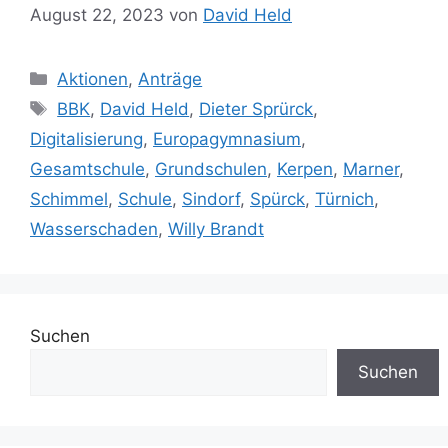
August 22, 2023
von
David Held
Kategorien
Aktionen
,
Anträge
Schlagwörter
BBK
,
David Held
,
Dieter Sprürck
,
Digitalisierung
,
Europagymnasium
,
Gesamtschule
,
Grundschulen
,
Kerpen
,
Marner
,
Schimmel
,
Schule
,
Sindorf
,
Spürck
,
Türnich
,
Wasserschaden
,
Willy Brandt
Suchen
Suchen