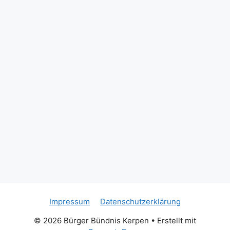
Ihr
David Schimanda
(Geschäftsführer Bürger Bündnis Kerpen)
#kerpen
#brüggen
#bürgerbündniskerpen
#bürgerkönig
#schützenbruderschaft
#StHubertus
#tradition
#dorfpokalschießen
#Glückwunsch
St. Hubertus Schützenbruderschaft
Brüggen/Erft 1849
David Held
Photo
Auf Facebook anzeigen
·
Teilen
Impressum
Datenschutzerklärung
© 2026 Bürger Bündnis Kerpen
• Erstellt mit