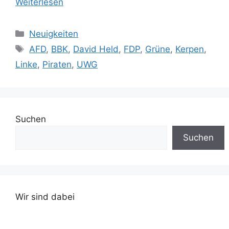
Weiterlesen
Kategorien
Neuigkeiten
Schlagwörter
AFD
,
BBK
,
David Held
,
FDP
,
Grüne
,
Kerpen
,
Linke
,
Piraten
,
UWG
Suchen
Suchen
Wir sind dabei