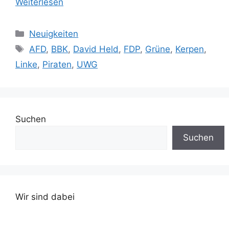
Weiterlesen
Kategorien
Neuigkeiten
Schlagwörter
AFD
,
BBK
,
David Held
,
FDP
,
Grüne
,
Kerpen
,
Linke
,
Piraten
,
UWG
Suchen
Suchen
Wir sind dabei