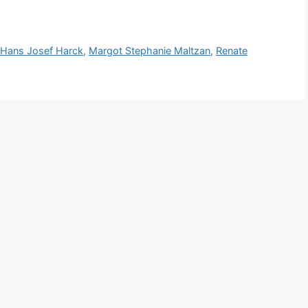
,
Hans Josef Harck
,
Margot Stephanie Maltzan
,
Renate