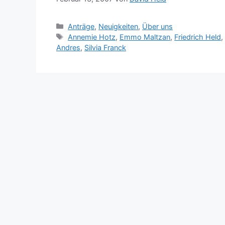
Kategorien
Anträge
,
Neuigkeiten
,
Über uns
Schlagwörter
Annemie Hotz
,
Emmo Maltzan
,
Friedrich Held
Andres
,
Silvia Franck