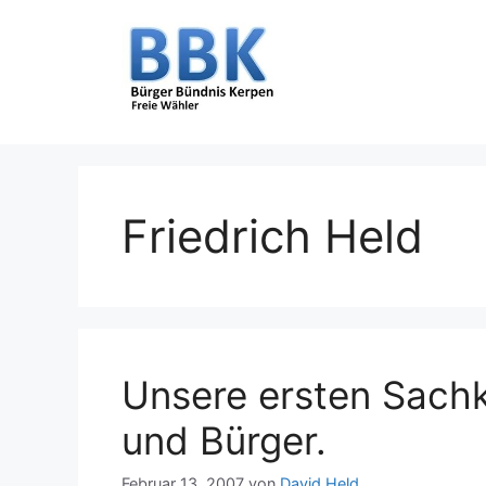
Zum
Inhalt
springen
Friedrich Held
Unsere ersten Sach
und Bürger.
Februar 13, 2007
von
David Held