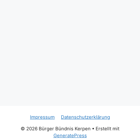
David Schimanda
(Geschäftsführer Bürger Bündnis Kerpen)
#kerpen
#brüggen
#bürgerbündniskerpen
#bürgerkönig
#schützenbruderschaft
#StHubertus
#tradition
#dorfpokalschießen
#Glückwunsch
St. Hubertus Schützenbruderschaft
Brüggen/Erft 1849
David Held
Photo
Auf Facebook anzeigen
·
Teilen
Impressum
Datenschutzerklärung
© 2026 Bürger Bündnis Kerpen
• Erstellt mit
GeneratePress