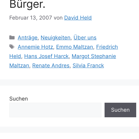
Bürger.
Februar 13, 2007
von
David Held
Kategorien
Anträge
,
Neuigkeiten
,
Über uns
Schlagwörter
Annemie Hotz
,
Emmo Maltzan
,
Friedrich
Held
,
Hans Josef Harck
,
Margot Stephanie
Maltzan
,
Renate Andres
,
Silvia Franck
Suchen
Suchen