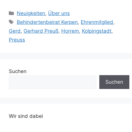
Kategorien
Neuigkeiten
,
Über uns
Schlagwörter
Behindertenbeirat Kerpen
,
Ehrenmitglied
,
Gerd
,
Gerhard Preuß
,
Horrem
,
Kolpingstadt
,
Preuss
Suchen
Suchen
Wir sind dabei