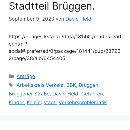
Stadtteil Brüggen.
September 9, 2023
von
David Held
https://epages.ksta.de/data/181441/reader/read
er.html?
social#!preferred/0/package/181441/pub/23792
2/page/38/alb/6454405
Kategorien
Anträge
Schlagwörter
Arbeitskreis Verkehr
,
BBK
,
Brüggen
,
Brüggener Straße
,
David Held
,
Gefahren
,
Kinder
,
Kolpingstadt
,
Verkehrsproblematik