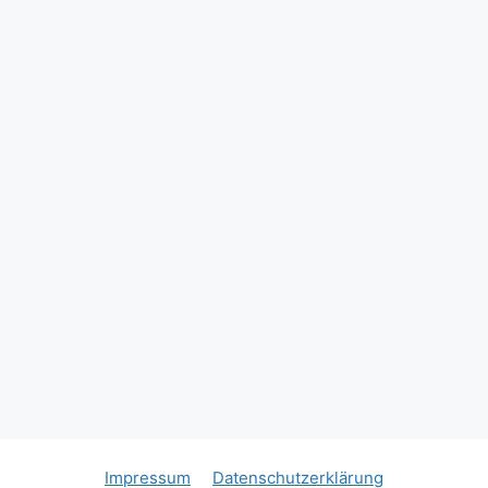
Standardmäßig stark, Bruderschaft!
Ihr
David Schimanda
(Geschäftsführer Bürger Bündnis Kerpen)
#kerpen
#brüggen
#bürgerbündniskerpen
#bürgerkönig
#schützenbruderschaft
#StHubertus
#tradition
#dorfpokalschießen
#Glückwunsch
St. Hubertus Schützenbruderschaft
Brüggen/Erft 1849
David Held
Photo
Auf Facebook anzeigen
·
Teilen
Impressum
Datenschutzerklärung