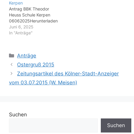
Kerpen
Ereignissen. Schmitz
Antrag BBK Theodor
nennt zwar auf die
Heuss Schule Kerpen
entsprechende Frage
06062025Herunterladen
zunächst die Wahl von
Juni 6, 2025
Landrat Werner Stump
In "Anträge"
im Jahr 1999 als…
Kategorien
Anträge
Ostergruß 2015
Zeitungsartikel des Kölner-Stadt-Anzeiger
vom 03.07.2015 (W. Meisen)
Suchen
Suchen