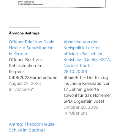
Ähnliche Beiträge
Offener Brief von David
Abschied von der
Held zur Schulsituation
Kreispolitik Letzter
in Kerpen
offizieller Besuch im
Offener-Brief-zur-
Kreishaus (Quelle: KSTA,
Schulsituation-in-
Norbert Kurth,
Kerpen-
28.10.2009)
09082023Herunterladen
Rhein-Erft - Der Einzug
August 22, 2023
ins „neue Kreishaus“ vor
In "Aktionen"
17 Jahren gehörte
sowohl für das Horremer
SPD-Urgestein Josef
„Jupp“ Kings (SPD) als
Oktober 28, 2009
auch für den Brühler
In "Über uns"
Christdemokraten
Antrag: Theodor-Heuss-
Wilhelm Schmitz zu den
Schule im Stadtteil
herausragenden