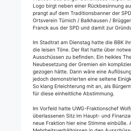
Logo birgt neben einer Rückbesinnung au
prangt auf dem Traditionsbanner der SPD 
Ortsverein Türnich / Balkhausen / Brüggen
Franck aus der SPD und damit zur Gründu
Im Stadtrat am Dienstag hatte die BBK ihr
die leisen Töne. Der Rat hatte über not
Ausschüssen zu befinden. Ein heikles Th
Neubesetzung der Gremien ein komplizier
gezogen hätte. Dann wäre eine Auflösung
jedoch demonstrierten eine seltene Einig
So klang Erleichterung mit an, als Bürgerm
für diese einheitliche Abstimmung.
Im Vorfeld hatte UWG-Fraktionschef Wol
überlassenen Sitz im Haupt- und Finanz
neue Fraktion hier eine Stimme einbüße.
Mehrheitsverhältnissen in den Ausschüss