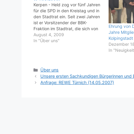
Kerpen - Held zog vor fünf Jahren
für die SPD in den Kreistag und in
den Stadtrat ein. Seit zwei Jahren
ist er Vorsitzender der BBK-
Ehrung von D
Fraktion im Stadtrat, die sich von
Jahre Mitgli
der SPD abgespalten hat. Held
August 4, 2009
Kolpingstadt
sitzt weiterhin noch als
In "Über uns"
Dezember 18
fraktionsloses Mitglied im Kreistag.
In "Neuigkei
Weiter lesen: hier klicken!
Quelle: https://www.ksta.de ©200
9
Kategorien
Über uns
Unsere ersten Sachkundigen Bürgerinnen und 
Anfrage: REWE Türnich (14.05.2007)