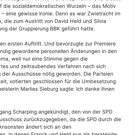
f die sozialdemokratischen Wurzeln – das Motiv
– eine gewisse Ironie. Denn es war Zwietracht im
, die zum Austritt von David Held und Silvia
ng der Gruppierung BBK geführt hatte.
en ersten Auftritt. Und bevorzugte zur Premiere
wendig gewordene personellen Änderungen in den
ema, weil nur eine Stimme gegen die
tes und zeitraubendes Verfahren nach sich
 der Ausschüsse nötig geworden. Die Parteien
keit, votierten geschlossen für die Umbesetzung.
eisterin Marlies Sieburg sagte: Ich danke Ihnen
fgang Scharping angekündigt, den von der SPD
ausschuss zurückzugegeben, da die SPD durch die
 Ansonsten ändert sich an den
en, in denen Franck und Held nun als beratende