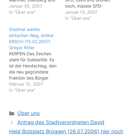
UWG-
Januar 30, 2007
noch, müsste SPD-
Fraktionsvorsitzender
In "Über uns"
Fraktionschef Manfred
Januar 13, 2007
Wolfgang Scharping
Steinberg derzeit Zeter
In "Über uns"
geraten: Denn Steinberg
und Mordio schreien. Die
Stadtrat wählte
soll mit dem CDU-
zwei Stimmen weniger
einfachen Weg, Artikel
Fraktionsvorsitzenden
nämlich, die der SPD mit
KRSCH (15.02.2007)
Hermann-Josef Klingele
den Austritten von Silvia
Gregor Ritter
Gespräche über die
Franck und David Held
KERPEN.Das Zeichen
Ausstattung der kleinen
aus der Partei verloren
steht für Solidarität: Es
Fraktionen geführt
gehen, hätten das Ende
ist der Handschlag, den
haben: Hintergrund ist
der…
die neu gegründete
die mögliche Gründung
Fraktion des Bürger
einer weiteren Zwei-
Bündnisses Kerpen als
Februar 15, 2007
Personen-Fraktion im
Piktogramm in ihrem
In "Über uns"
Stadtrat, die von den
Briefkopf führt. Und
ehemaligen SPD-
dieses Logo birgt neben
Stadtverordneten David
einer Rückbesinnung auf
Held…
Kategorien
Über uns
die
sozialdemokratischen
Antrag des Stadtverordneten David
Wurzeln - das Motiv
Held,Bolzplatz Brüggen (26.07.2006) hier noch
prangt auf dem