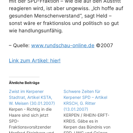
mit der SPD-Fraktion – wie die auf den Austritt
reagieren wird, ist aber ungewiss. „Ich hoffe auf
gesunden Menschenverstand“, sagt Held –
sonst wäre er fraktionslos und politisch so gut
wie handlungsunfähig.
– Quelle:
www.rundschau-online.de
©2007
Link zum Artikel: hier!
Ähnliche Beiträge
Zwist im Kerpener
Schwere Zeiten für
Stadtrat, Artikel KSTA,
Kerpener SPD – Artikel
W. Meisen (30.01.2007)
KRSCH, G. Ritter
Kerpen - Richtig in die
(13.01.2007)
Haare sind sich jetzt
KERPEN / RHEIN-ERFT-
SPD-
KREIS. Gäbe es in
Fraktionsvorsitzender
Kerpen das Bündnis von
Manfred Steinberg und
SPD, UWG und Grünen