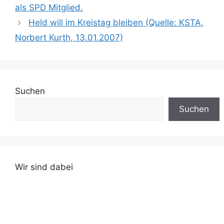
Traditionsbanner der
als SPD Mitglied.
SPD - eine gewisse
Held will im Kreistag bleiben (Quelle: KSTA,
Ironie. Denn es…
Norbert Kurth, 13.01.2007)
Suchen
Suchen
Wir sind dabei