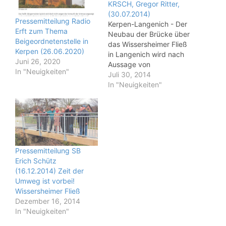
KRSCH, Gregor Ritter,
(30.07.2014)
Pressemitteilung Radio
Kerpen-Langenich - Der
Erft zum Thema
Neubau der Brücke über
Beigeordnetenstelle in
das Wissersheimer Fließ
Kerpen (26.06.2020)
in Langenich wird nach
Juni 26, 2020
Aussage von
In "Neuigkeiten"
Stadtsprecherin Christa
Juli 30, 2014
Cornely voraussichtlich
In "Neuigkeiten"
preiswerter als geplant.
In Gesprächen mit dem
Erftverband sei eine
Alternative ins Auge
gefasst worden, und für
die dadurch
Pressemitteilung SB
entstehende Ersparnis
Erich Schütz
werde „eine leichte
(16.12.2014) Zeit der
zeitliche Verzögerung in
Umweg ist vorbei!
Kauf genommen“, sagt…
Wissersheimer Fließ
Dezember 16, 2014
In "Neuigkeiten"