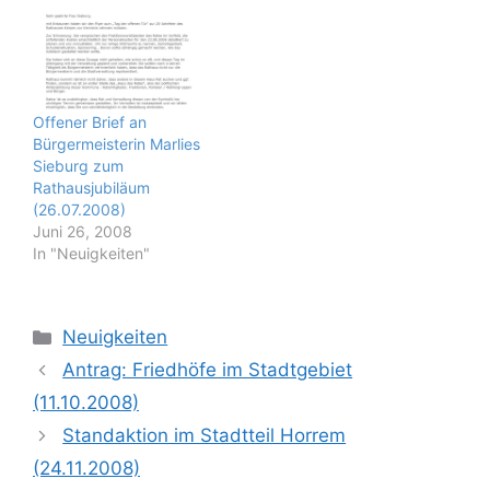
Erfahrungsaustausch mit
Erftstadt zum Thema
LKW Verkehr in den
Ortsdurchfahrten
Brüggen, Balkhausen,
Türnich aus dem April
Offener Brief an
diesen Jahres
Bürgermeisterin Marlies
aufgenommen. In § 3 (1)
Sieburg zum
der aktuellen
Rathausjubiläum
Geschäftsordnung für
(26.07.2008)
den Rat und die
Juni 26, 2008
Ausschüsse der Stadt
In "Neuigkeiten"
Kerpen steht:…
Kategorien
Neuigkeiten
Antrag: Friedhöfe im Stadtgebiet
(11.10.2008)
Standaktion im Stadtteil Horrem
(24.11.2008)