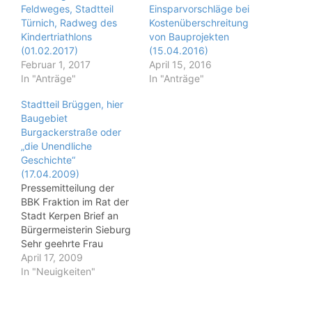
Feldweges, Stadtteil
Einsparvorschläge bei
Türnich, Radweg des
Kostenüberschreitung
Kindertriathlons
von Bauprojekten
(01.02.2017)
(15.04.2016)
Februar 1, 2017
April 15, 2016
In "Anträge"
In "Anträge"
Stadtteil Brüggen, hier
Baugebiet
Burgackerstraße oder
„die Unendliche
Geschichte“
(17.04.2009)
Pressemitteilung der
BBK Fraktion im Rat der
Stadt Kerpen Brief an
Bürgermeisterin Sieburg
Sehr geehrte Frau
Bürgermeisterin,wie
April 17, 2009
Ihnen bekannt ist, läuft
In "Neuigkeiten"
das o. g.
Siedlungsprojekt im