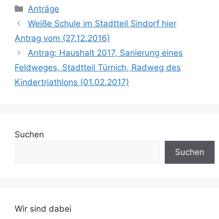
Stadtteil Brüggen auf
Kategorien
Anträge
dem ehemaligen
Sportplatz schon seit
Weiße Schule im Stadtteil Sindorf hier
Jahren:Bürgermeister
Antrag vom (27.12.2016)
Peter Müller sowie
Stadtdirektor Ferdi Wind
Antrag: Haushalt 2017, Sanierung eines
versprachen den
Feldweges, Stadtteil Türnich, Radweg des
Anwohnern im
Wahlkampf 1999 einen
Kindertriathlons (01.02.2017)
schnellen Baubeginn.…
Suchen
Suchen
Wir sind dabei