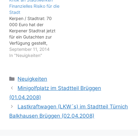
und Verbände vorgelegt.
Finanzielles Risiko für die
Dies direkt im Anschluss
Stadt
der Coronakrise ist ein
Kerpen / Stadtrat: 70
schlag in Gesicht der
000 Euro hat der
Vereine und Verbände
Kerpener Stadtrat jetzt
die mit das Rückgrat
für ein Gutachten zur
unsere Gesellschaft…
Verfügung gestellt,
welches die
September 11, 2014
„Machbarkeit der
In "Neuigkeiten"
Gründung von
Stadtwerken“ in Kerpen
untersuchen soll.
Kategorien
Neuigkeiten
Lediglich die
Stadtverordneten David
Minigolfplatz im Stadtteil Brüggen
Held
(01.04.2008)
(BBK/Piraten) und Brank
o Appelmann
Lastkraftwagen (LKW´s) im Stadtteil Türnich
(SPD) stimmten gegen
Balkhausen Brüggen (02.04.2008)
den Antrag.
Wie Held erläuterte, sehe
er in der Gründung von
Stadtwerken ein großes