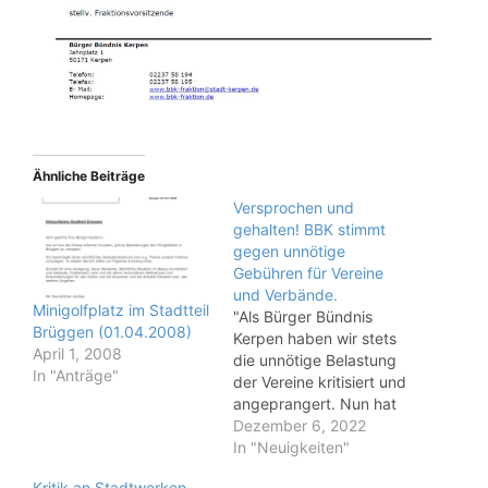
Ähnliche Beiträge
Versprochen und
gehalten! BBK stimmt
gegen unnötige
Gebühren für Vereine
und Verbände.
Minigolfplatz im Stadtteil
"Als Bürger Bündnis
Brüggen (01.04.2008)
Kerpen haben wir stets
April 1, 2008
die unnötige Belastung
In "Anträge"
der Vereine kritisiert und
angeprangert. Nun hat
die Verwaltung wieder
Dezember 6, 2022
eine Erhöhung der
In "Neuigkeiten"
Gebühren für Vereine
Kritik an Stadtwerken