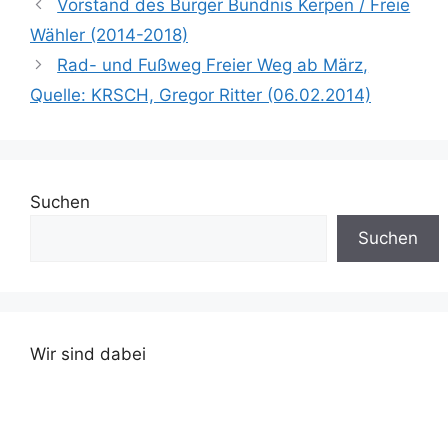
Vorstand des Bürger Bündnis Kerpen / Freie
selbst gestalten und so
Wähler (2014-2018)
die Entscheidungskraft
kommunaler
Rad- und Fußweg Freier Weg ab März,
Selbstverwaltungsorgan
Quelle: KRSCH, Gregor Ritter (06.02.2014)
e ausreichend stärken.
Dies schließt die
permanente
Infragestellung
überkommener
Strukturen ein, um
Suchen
sicherzustellen, dass
Suchen
investive und
konsumtive…
Wir sind dabei