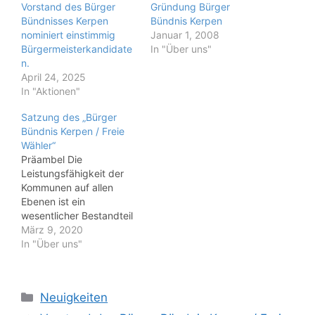
Vorstand des Bürger
Gründung Bürger
Bündnisses Kerpen
Bündnis Kerpen
nominiert einstimmig
Januar 1, 2008
Bürgermeisterkandidate
In "Über uns"
n.
April 24, 2025
In "Aktionen"
Satzung des „Bürger
Bündnis Kerpen / Freie
Wähler“
Präambel Die
Leistungsfähigkeit der
Kommunen auf allen
Ebenen ist ein
wesentlicher Bestandteil
unseres demokratischen
März 9, 2020
Staatswesens.
In "Über uns"
Bürgerinnen und Bürger
können die
Rahmenbedingungen
Kategorien
Neuigkeiten
hierfür durch ihr
politisches Engagement