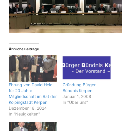
Ähnliche Beiträge
Ehrung von David Held
Gründung Bürger
für 20 Jahre
Bündnis Kerpen
Mitgliedschaft im Rat der
Januar 1, 2008
Kolpingstadt Kerpen
In "Über uns"
Dezember 18, 2024
In "Neuigkeiten"