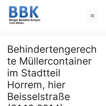
Zum
Inhalt
springen
Menü
Behindertengerech
te Müllercontainer
im Stadtteil
Horrem, hier
Beisselstraße