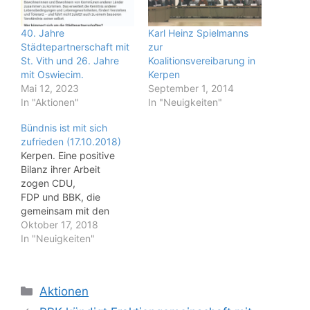
40. Jahre
Karl Heinz Spielmanns
Städtepartnerschaft mit
zur
St. Vith und 26. Jahre
Koalitionsvereibarung in
mit Oswiecim.
Kerpen
Mai 12, 2023
September 1, 2014
In "Aktionen"
In "Neuigkeiten"
Bündnis ist mit sich
zufrieden (17.10.2018)
Kerpen. Eine positive
Bilanz ihrer Arbeit
zogen CDU,
FDP und BBK, die
gemeinsam mit den
Piraten im Stadtrat ein
Oktober 17, 2018
Mehrheitsbündnis bilden.
In "Neuigkeiten"
„Wir sind ein gutes Team
und arbeiten gut
zusammen“, sagte BBK-
Kategorien
Aktionen
Sprecher David Held,
der gemeinsam mit dem