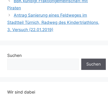
BBK kündigt Fraktiongemeinschaft mit
CDU-
Piraten
Fraktionsvorsitzenden
Klaus Ripp, dem FDP-
Antrag Sanierung eines Feldweges im
Fraktionsvorsitzenden
Stadtteil Türnich, Radweg des Kindertriathlons,
Oliver Niederjohann und
Bürgermeister Dieter
3. Versuch (22.01.2019)
Spürck die „Erfolge“ des
Bündnisses
herausstellten. Man…
Suchen
Suchen
Wir sind dabei